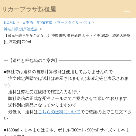
リカープラザ越後屋
HOME
日本酒・地酒(右端 ＞マークをクリック!!)
神奈川県 瀬戸酒造店
【蔵元完売再生産予定なし】神奈川県 瀬戸酒造店 セトイチ 2020 純米大吟醸
[生貯蔵酒] 720ml
━【送料と梱包箱のご案内】━━━━━━━━━━━━━━━━━
■弊社では送料の自動計算機能は使用しておりませんので
注文確定段階では送料は表示されません(未確定等と表示されま
す)
送料は弊社受注段階で確定入力を行い
弊社送信の正式な受注メールにてご案内させて頂いております
送料別の商品となっておりますので
最低限、送料は
こちらの送料について
でご確認の上でご注文下さ
い
■1800mlｘ１本または２本、ボトル(360ml～900ml)サイズｘ１本ま