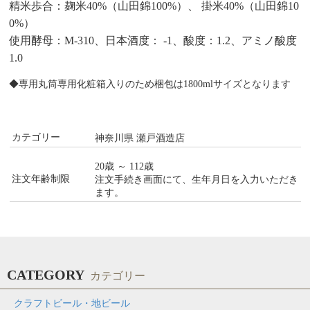
精米歩合：麹米40%（山田錦100%）、 掛米40%（山田錦10
0%）
使用酵母：M-310、日本酒度： -1、酸度：1.2、アミノ酸度
1.0
◆専用丸筒専用化粧箱入りのため梱包は1800mlサイズとなります
カテゴリー
神奈川県 瀬戸酒造店
20歳 ～ 112歳
注文年齢制限
注文手続き画面にて、生年月日を入力いただき
ます。
CATEGORY
カテゴリー
クラフトビール・地ビール