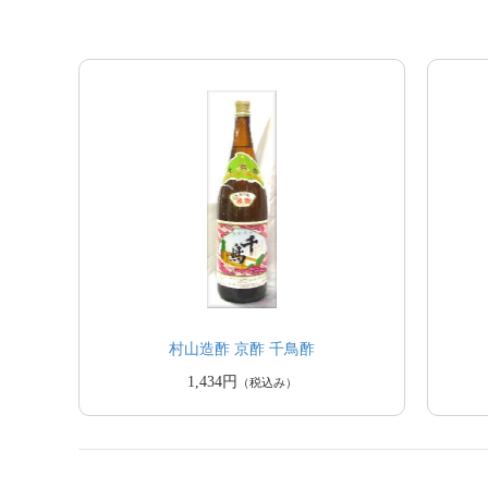
村山造酢 京酢 千鳥酢
1,434円
（税込み）