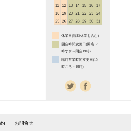
11
12
13
14
15
16
17
18
19
20
21
22
23
24
25
26
27
28
29
30
31
休業日(臨時休業を含む)
開店時間変更日(開店12
時すぎ～閉店19時)
臨時営業時間変更日(15
時ごろ～19時)
規約
お問合せ