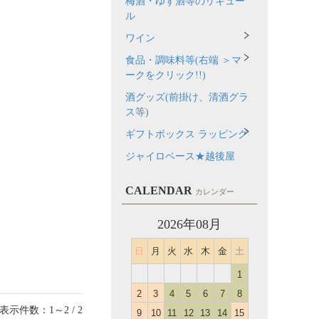
梅酒・ゆず酒等のリキュー
ル
ワイン
食品・調味料等(右端 ＞マ
ークをクリック!!)
酒グッズ(前掛け、清酒グラ
ス等)
ギフトボックス ラッピング
ジャイロベース★越後屋
CALENDAR
カレンダー
2026年08月
日
月
火
水
木
金
土
1
2
3
4
5
6
7
8
表示件数：1～2 / 2
9
10
11
12
13
14
15