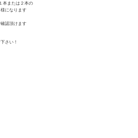
ズｘ１本または２本の
様になります
ご確認頂けます
討下さい！