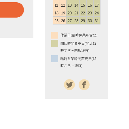
11
12
13
14
15
16
17
18
19
20
21
22
23
24
25
26
27
28
29
30
31
休業日(臨時休業を含む)
開店時間変更日(開店12
時すぎ～閉店19時)
臨時営業時間変更日(15
時ごろ～19時)