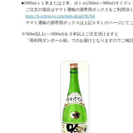
■1800mlｘ１本または２本、ボトル(360ml～900ml)サイ
ご注文の場合はヤマト運輸の酒専用ボックスをご利用頂く
https://h-echigoya.com/item-detail/96764
ヤマト運輸の酒専用ボックスは上記ＵＲＬのページにて
※360ml以上(～1800ml)を３本以上ご注文頂けますと
『再利用ダンボール箱』でのお届けとなりますのでご検