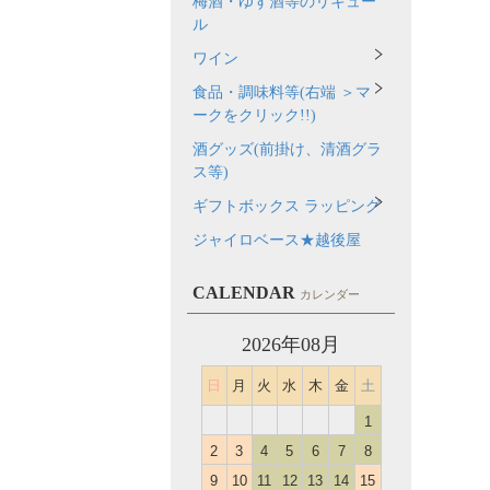
梅酒・ゆず酒等のリキュー
ル
ワイン
食品・調味料等(右端 ＞マ
ークをクリック!!)
酒グッズ(前掛け、清酒グラ
ス等)
ギフトボックス ラッピング
ジャイロベース★越後屋
CALENDAR
カレンダー
2026年08月
日
月
火
水
木
金
土
1
2
3
4
5
6
7
8
9
10
11
12
13
14
15