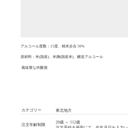
アルコール度数：15度、精米歩合 50%
原材料：米(国産)、米麹(国産米)、醸造アルコール
風味豊な吟醸酒
カテゴリー
東北地方
20歳 ～ 112歳
注文年齢制限
注文手続き画面にて、生年月日を入力い