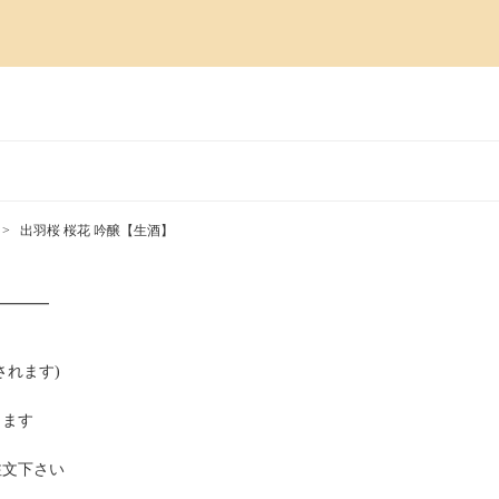
出羽桜 桜花 吟醸【生酒】
━━━━
れます)
ります
注文下さい