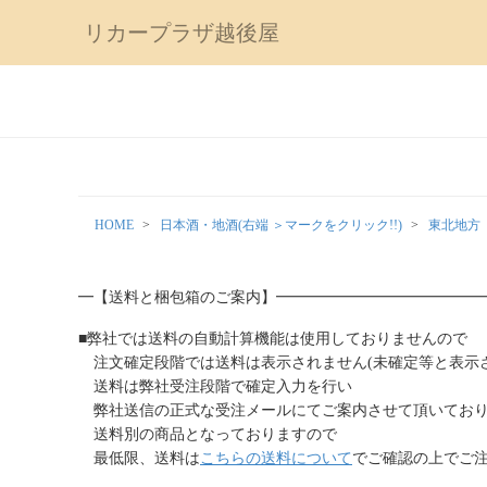
リカープラザ越後屋
HOME
日本酒・地酒(右端 ＞マークをクリック!!)
東北地方
━【送料と梱包箱のご案内】━━━━━━━━━━━━━
■弊社では送料の自動計算機能は使用しておりませんので
注文確定段階では送料は表示されません(未確定等と表示さ
送料は弊社受注段階で確定入力を行い
弊社送信の正式な受注メールにてご案内させて頂いてお
送料別の商品となっておりますので
最低限、送料は
こちらの送料について
でご確認の上でご