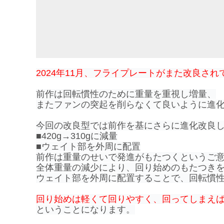
2024年11月、フライプレートがまた改良され
前作は回転慣性のために重量を重視し増量、
またファンの突起を削らなくて良いように進
今回の改良型では前作を基にさらに進化改良
■420g→310gに減量
■ウェイト部を外周に配置
前作は重量のせいで発進がもたつくというご
全体重量の減少により、回り始めのもたつき
ウェイト部を外周に配置することで、回転慣
回り始めは軽くて回りやすく、回ってしまえ
ということになります。