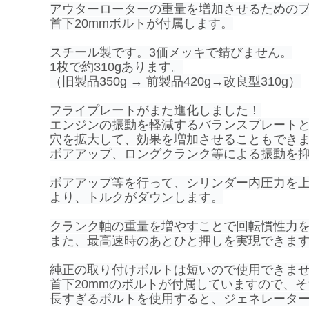
アウターローターの重量を増加させるための
首下20mmボルトが付属します。
スチール製です。3価メッキで錆びません。
1枚で約310gあります。
（旧製品350g → 前製品420g→改良型310g）
フライプレートがまた進化しました！
エンジンの振動を軽減するバランスプレート
穴を拡大して、効果を増加させることもでき
ボアアップ、ロングクランク等による振動を
ボアアップ等を行って、シリンダー内圧力を上
より、トルクがダウンします。
クランク軸の重量を増やすことで回転慣性力
また、最高速時のあとひと押しを実現できま
純正の取り付けボルトは短いので使用できま
首下20mmのボルトが付属していますので、
長すぎるボルトを使用すると、ジェネレータ