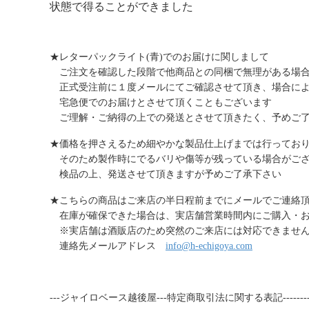
状態で得ることができました
★レターパックライト(青)でのお届けに関しまして
ご注文を確認した段階で他商品との同梱で無理がある場
正式受注前に１度メールにてご確認させて頂き、場合に
宅急便でのお届けとさせて頂くこともございます
ご理解・ご納得の上での発送とさせて頂きたく、予めご
★価格を押さえるため細やかな製品仕上げまでは行ってお
そのため製作時にでるバリや傷等が残っている場合がご
検品の上、発送させて頂きますが予めご了承下さい
★こちらの商品はご来店の半日程前までにメールでご連絡
在庫が確保できた場合は、実店舗営業時間内にご購入・お
※実店舗は酒販店のため突然のご来店には対応できません
連絡先メールアドレス
info@h-echigoya.com
---ジャイロベース越後屋---特定商取引法に関する表記----------------------