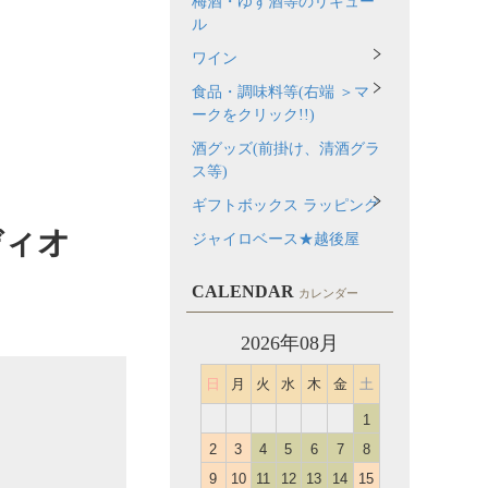
梅酒・ゆず酒等のリキュー
ル
ワイン
食品・調味料等(右端 ＞マ
ークをクリック!!)
酒グッズ(前掛け、清酒グラ
ス等)
ギフトボックス ラッピング
ディオ
ジャイロベース★越後屋
CALENDAR
カレンダー
2026年08月
日
月
火
水
木
金
土
1
2
3
4
5
6
7
8
9
10
11
12
13
14
15