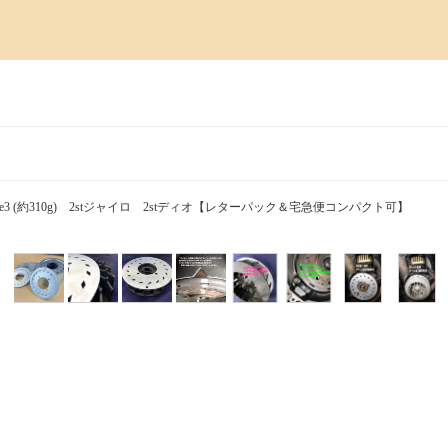
e3 (約310g) 2stジャイロ 2stディオ【レターパック＆宅急便コンパクト可】