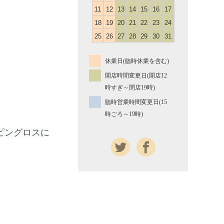
11
12
13
14
15
16
17
18
19
20
21
22
23
24
25
26
27
28
29
30
31
休業日(臨時休業を含む)
開店時間変更日(開店12
時すぎ～閉店19時)
臨時営業時間変更日(15
時ごろ～19時)
ピングロスに