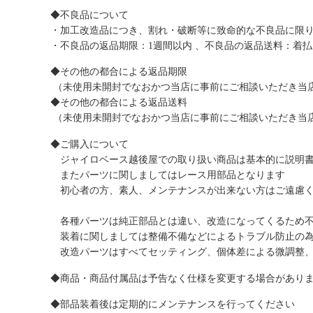
◆不良品について
・加工改造品につき、割れ・破断等に致命的な不良品に限
・不良品の返品期限：1週間以内 、不良品の返品送料：着
◆その他の都合による返品期限
（未使用未開封でなおかつ当店に事前にご相談いただき当店
◆その他の都合による返品送料
（未使用未開封でなおかつ当店に事前にご相談いただき当店
◆ご購入について
ジャイロベース越後屋での取り扱い商品は基本的に説明書
またパーツに関しましてはレース用部品となります
初心者の方、素人、メンテナンスが出来ない方はご遠慮
各種パーツは純正部品とは違い、改造になってくるため不
装着に関しましては整備不備などによるトラブル防止の為
改造パーツはすべてセッティング、個体差による微調整、
◆商品・商品付属品は予告なく仕様を変更する場合があり
◆部品装着後は定期的にメンテナンスを行ってください