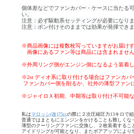
個体差などでファンカバー・ケースに当たる
い。
注意：必ず駆動系セッティングが必要になり
注意：ポン付けそのままでは効果が発揮でき
※商品画像には複数枚写っていますがお届けす
画像にあるファン等は商品には含まれませ
※外周リング側がエンジン側になるよう装着
※2st ディオ系に取り付ける場合はファンカ
ファンカバー側を削るか、社外の薄型ファン
※ジャイロＸ初期、中期等は取り付け不可能
私は
マロッシ(改)75cc
の際に２次圧縮圧力13キロで
普通ではまともにエンジンをかけることも難しくな
薄型のクーリングファンに交換し、２枚装着するこ
アイドリングが可能となり、またボアアップにより