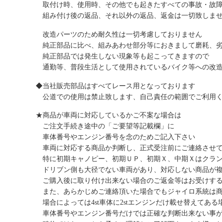
取付け時、使用時、その他でも起きたすべての事故・故障
組み付け後の返品、それ以外の返品、返金は一切致しま
改造パーツのため耐久性は一切考慮しておりません
純正部品に比べ、組みあわせ部分等におきまして磨耗、劣
純正部品では発生しない現象等も起こってきますので
通勤等、普段生活として使用されているバイク等への改造
◆当社販売部品はすべてレース用となっております
公道での使用は禁止致します、自己責任の範囲でご利用
★商品が車両に対応しているかご不案な場合は
ご注文手続き途中の「ご要望等記載欄」に
車体番号やエンジン番号を念のためご記入下さい
車両に対応する商品か判断し、正式受注前にご連絡させて
特に初期キャノピー、初期ＵＰ、初期Ｘ、中期Ｘはクラン
ドリブン側も大径でない車両があり、対応しない商品が複
ご購入後に取り付け出来ない場合のご返金等はお受けする
また、あらかじめご連絡頂いた場合でもジャイロ系統は商
場合によっては4st車体に2stエンジンだけ載せ替えてある
車体番号やエンジン番号だけでは正確な判断出来ない事が